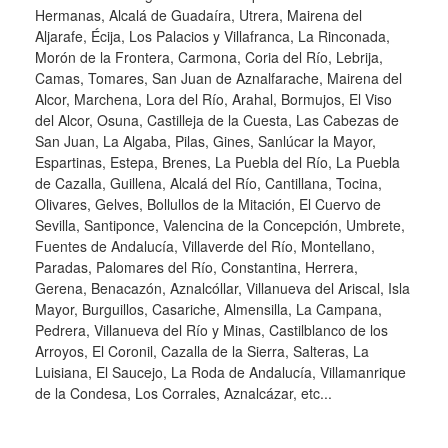
Hermanas, Alcalá de Guadaíra, Utrera, Mairena del
Aljarafe, Écija, Los Palacios y Villafranca, La Rinconada,
Morón de la Frontera, Carmona, Coria del Río, Lebrija,
Camas, Tomares, San Juan de Aznalfarache, Mairena del
Alcor, Marchena, Lora del Río, Arahal, Bormujos, El Viso
del Alcor, Osuna, Castilleja de la Cuesta, Las Cabezas de
San Juan, La Algaba, Pilas, Gines, Sanlúcar la Mayor,
Espartinas, Estepa, Brenes, La Puebla del Río, La Puebla
de Cazalla, Guillena, Alcalá del Río, Cantillana, Tocina,
Olivares, Gelves, Bollullos de la Mitación, El Cuervo de
Sevilla, Santiponce, Valencina de la Concepción, Umbrete,
Fuentes de Andalucía, Villaverde del Río, Montellano,
Paradas, Palomares del Río, Constantina, Herrera,
Gerena, Benacazón, Aznalcóllar, Villanueva del Ariscal, Isla
Mayor, Burguillos, Casariche, Almensilla, La Campana,
Pedrera, Villanueva del Río y Minas, Castilblanco de los
Arroyos, El Coronil, Cazalla de la Sierra, Salteras, La
Luisiana, El Saucejo, La Roda de Andalucía, Villamanrique
de la Condesa, Los Corrales, Aznalcázar, etc...