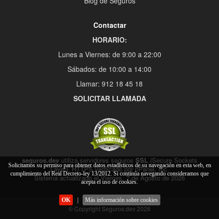
Blog de Seguros
Contactar
HORARIO:
Lunes a Viernes: de 9:00 a 22:00
Sábados: de 10:00 a 14:00
Llamar: 912 18 45 18
SOLICITAR LLAMADA
seguros.dev
utiliza servidores seguros
SSL
(Secure Sockets
Solicitamos su permiso para obtener datos estadísticos de su navegación en esta web, en
Layer), HTTPS verificado por cPanel, Inc.
cumplimiento del Real Decreto-ley 13/2012. Si continúa navegando consideramos que
Sistema actualizado el Viernes, 7 de Agosto de 2026
acepta el uso de cookies.
OK
|
Más información sobre cookies
© Copyright Seguros.dev 2026