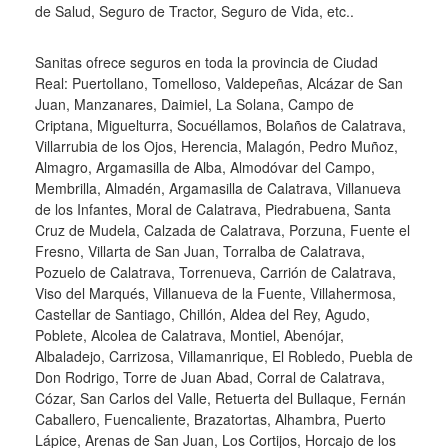
de Salud, Seguro de Tractor, Seguro de Vida, etc..
Sanitas ofrece seguros en toda la provincia de Ciudad
Real: Puertollano, Tomelloso, Valdepeñas, Alcázar de San
Juan, Manzanares, Daimiel, La Solana, Campo de
Criptana, Miguelturra, Socuéllamos, Bolaños de Calatrava,
Villarrubia de los Ojos, Herencia, Malagón, Pedro Muñoz,
Almagro, Argamasilla de Alba, Almodóvar del Campo,
Membrilla, Almadén, Argamasilla de Calatrava, Villanueva
de los Infantes, Moral de Calatrava, Piedrabuena, Santa
Cruz de Mudela, Calzada de Calatrava, Porzuna, Fuente el
Fresno, Villarta de San Juan, Torralba de Calatrava,
Pozuelo de Calatrava, Torrenueva, Carrión de Calatrava,
Viso del Marqués, Villanueva de la Fuente, Villahermosa,
Castellar de Santiago, Chillón, Aldea del Rey, Agudo,
Poblete, Alcolea de Calatrava, Montiel, Abenójar,
Albaladejo, Carrizosa, Villamanrique, El Robledo, Puebla de
Don Rodrigo, Torre de Juan Abad, Corral de Calatrava,
Cózar, San Carlos del Valle, Retuerta del Bullaque, Fernán
Caballero, Fuencaliente, Brazatortas, Alhambra, Puerto
Lápice, Arenas de San Juan, Los Cortijos, Horcajo de los