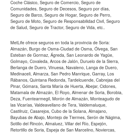
Coche Clásico, Seguro de Comercio, Seguro de
Comunidades, Seguro de Decesos, Seguro por días,
Seguro de Barco, Seguro de Hogar, Seguro de Perro,
Seguro de Moto, Seguro de Responsabilidad Civil, Seguro
de Salud, Seguro de Tractor, Seguro de Vida, etc..
MetLife ofrece seguros en toda la provincia de Soria:
Almazán, Burgo de Osma-Ciudad de Osma, Ólvega, San
Esteban de Gormaz, Ágreda, San Leonardo de Yagüe,
Golmayo, Covaleda, Arcos de Jalón, Duruelo de la Sierra,
Berlanga de Duero, Vinuesa, Navaleno, Langa de Duero,
Medinaceli, Almarza, San Pedro Manrique, Garray, Los
Rábanos, Quintana Redonda, Tardelcuende, Cabrejas del
Pinar, Gómara, Santa María de Huerta, Abejar, Cidones,
Matamala de Almazán, El Royo, Almenar de Soria, Borobia,
Deza, Fuentearmegil, Morón de Almazán, Monteagudo de
las Vicarías, Valdeavellano de Tera, Valdemaluque,
Castilruiz, Casarejos, Cubo de la Solana, Almajano,
Bayubas de Abajo, Montejo de Tiermes, Serón de Nágima,
Sotillo del Rincón, Almaluez, Villar del Río, Espejón,
Retortillo de Soria, Espeja de San Marcelino, Noviercas,