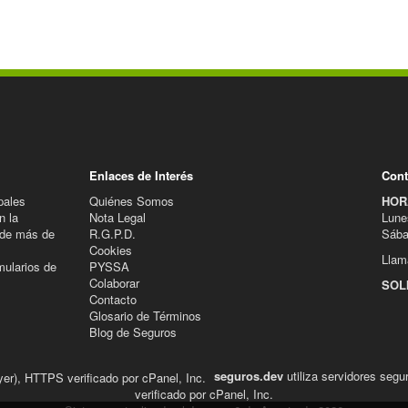
Enlaces de Interés
Cont
pales
Quiénes Somos
HOR
n la
Nota Legal
Lune
 de más de
R.G.P.D.
Sába
Cookies
Llam
mularios de
PYSSA
.
Colaborar
SOL
Contacto
Glosario de Términos
Blog de Seguros
seguros.dev
utiliza servidores seg
verificado por cPanel, Inc.