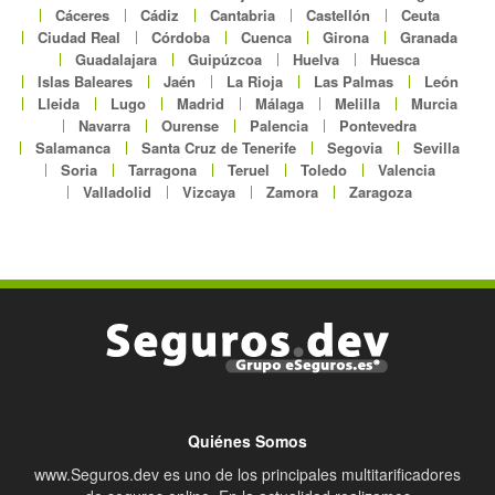
Cáceres
Cádiz
Cantabria
Castellón
Ceuta
Ciudad Real
Córdoba
Cuenca
Girona
Granada
Guadalajara
Guipúzcoa
Huelva
Huesca
Islas Baleares
Jaén
La Rioja
Las Palmas
León
Lleida
Lugo
Madrid
Málaga
Melilla
Murcia
Navarra
Ourense
Palencia
Pontevedra
Salamanca
Santa Cruz de Tenerife
Segovia
Sevilla
Soria
Tarragona
Teruel
Toledo
Valencia
Valladolid
Vizcaya
Zamora
Zaragoza
Quiénes Somos
www.Seguros.dev es uno de los principales multitarificadores