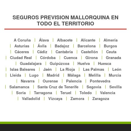
SEGUROS PREVISION MALLORQUINA EN
TODO EL TERRITORIO
A Coruña
Álava
Albacete
Alicante
Almería
Asturias
Ávila
Badajoz
Barcelona
Burgos
Cáceres
Cádiz
Cantabria
Castellón
Ceuta
Ciudad Real
Córdoba
Cuenca
Girona
Granada
Guadalajara
Guipúzcoa
Huelva
Huesca
Islas Baleares
Jaén
La Rioja
Las Palmas
León
Lleida
Lugo
Madrid
Málaga
Melilla
Murcia
Navarra
Ourense
Palencia
Pontevedra
Salamanca
Santa Cruz de Tenerife
Segovia
Sevilla
Soria
Tarragona
Teruel
Toledo
Valencia
Valladolid
Vizcaya
Zamora
Zaragoza