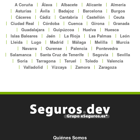
A Coruña
Álava
Albacete
Alicante
Almería
Asturias
Ávila
Badajoz
Barcelona
Burgos
Cáceres
Cádiz
Cantabria
Castellón
Ceuta
Ciudad Real
Córdoba
Cuenca
Girona
Granada
Guadalajara
Guipúzcoa
Huelva
Huesca
Islas Baleares
Jaén
La Rioja
Las Palmas
León
Lleida
Lugo
Madrid
Málaga
Melilla
Murcia
Navarra
Ourense
Palencia
Pontevedra
Salamanca
Santa Cruz de Tenerife
Segovia
Sevilla
Soria
Tarragona
Teruel
Toledo
Valencia
Valladolid
Vizcaya
Zamora
Zaragoza
Quiénes Somos