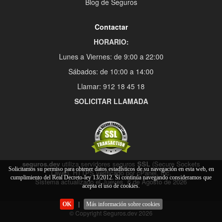
Blog de Seguros
Contactar
HORARIO:
Lunes a Viernes: de 9:00 a 22:00
Sábados: de 10:00 a 14:00
Llamar: 912 18 45 18
SOLICITAR LLAMADA
seguros.dev
utiliza servidores seguros
SSL
(Secure Sockets
Solicitamos su permiso para obtener datos estadísticos de su navegación en esta web, en
Layer), HTTPS verificado por cPanel, Inc.
cumplimiento del Real Decreto-ley 13/2012. Si continúa navegando consideramos que
Sistema actualizado el Jueves, 6 de Agosto de 2026
acepta el uso de cookies.
OK
|
Más información sobre cookies
© Copyright Seguros.dev 2026